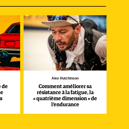
Alex Hutchinson
é de
 de
Comment améliorer sa
t
le
résistance à la fatigue, la
s
« quatrième dimension » de
l’endurance
e 20