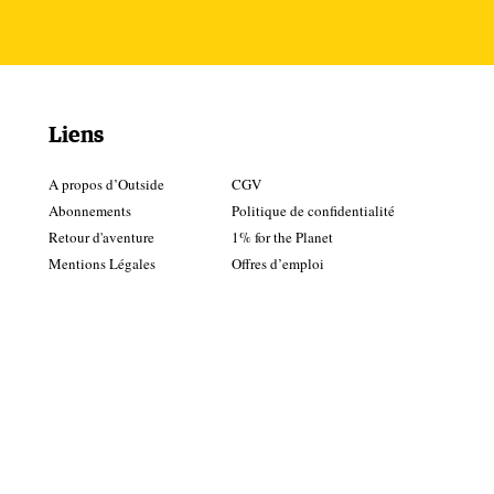
ue
de
Liens
 à
A propos d’Outside
CGV
Abonnements
Politique de confidentialité
Retour d'aventure
1% for the Planet
Mentions Légales
Offres d’emploi
 du