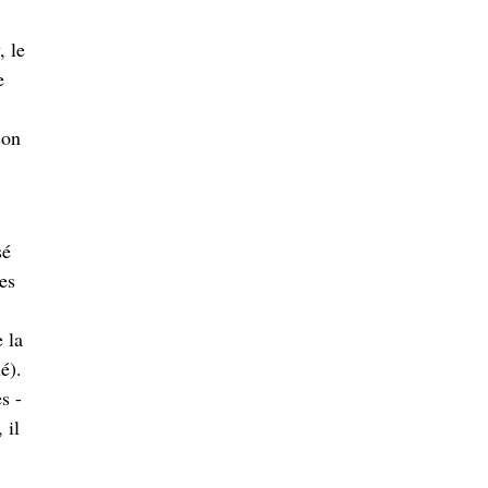
, le
e
son
sé
es
 la
é).
s -
 il