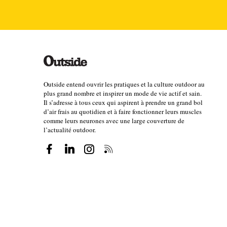
Cette nouvelle étude prouve donc que vous pouvez v
maintenez le volume et l’intensité de vos entrain
le maintient de votre VO2 max n'équivaut pas au mai
.
longue durée
En clair, ne vous attendez pas à cour
raison de deux sorties par semaine : vos jambes ne 
Outside entend ouvrir les pratiques et la culture outdoor au
plus grand nombre et inspirer un mode de vie actif et sain.
Il s’adresse à tous ceux qui aspirent à prendre un grand bol
d’air frais au quotidien et à faire fonctionner leurs muscles
comme leurs neurones avec une large couverture de
Le tableau était similaire lorsque les volontaires d
l’actualité outdoor.
d'entraînement à 13 ou 26 minutes (c'est-à-dire en ré
encore, on constate que les progrès en matière de 
comprenait également des tests d'endurance courte 
courte a été préservée dans les deux groupes, mais l
test de deux heures.