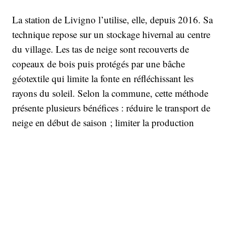
La station de Livigno l’utilise, elle, depuis 2016. Sa
technique repose sur un stockage hivernal au centre
du village. Les tas de neige sont recouverts de
copeaux de bois puis protégés par une bâche
géotextile qui limite la fonte en réfléchissant les
rayons du soleil. Selon la commune, cette méthode
présente plusieurs bénéfices : réduire le transport de
neige en début de saison ; limiter la production
artificielle en octobre et… proposer un événement
inédit en août. Pour le village, c’est aussi l’occasion
de tester des solutions techniques et de renforcer son
image de destination sportive quatre saisons. La
station accueillera en 2026 certaines épreuves des
Jeux olympiques de Milan-Cortina, notamment en
ski et snowboard freestyle.