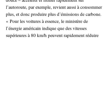
l’autoroute, par exemple, revient aussi à consommer
plus, et donc produire plus d’émissions de carbone.
« Pour les voitures à essence, le ministère de
l’énergie américain indique que des vitesses
supérieures à 80 km/h peuvent rapidement réduire
l’efficacité énergétique. Le calcul est un peu différent
pour les véhicules électriques, mais rouler plus vite
signifie forcément que votre voiture doit surmonter
plus de résistance, ce qui exerce une plus grande
pression sur la batterie du véhicule. »
5 – Louer une voiture à moteur
électrique plutôt que
thermique