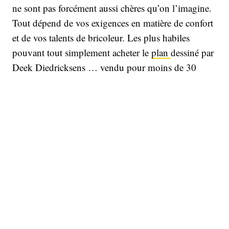
ne sont pas forcément aussi chères qu’on l’imagine.
Tout dépend de vos exigences en matière de confort
et de vos talents de bricoleur. Les plus habiles
pouvant tout simplement acheter le
plan
dessiné par
Deek Diedricksens … vendu pour moins de 30
euros !
Lushna Villa Massive
Pays d'origine : Slovénie
2
Surface : 15,2 m
Prix : environ 8 000€
+ frais de livraison