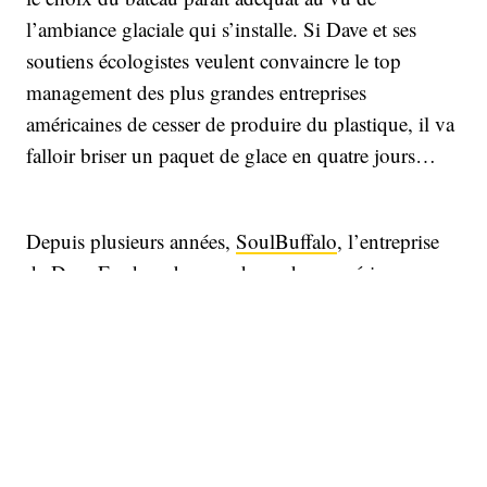
l’ambiance glaciale qui s’installe. Si Dave et ses
soutiens écologistes veulent convaincre le top
management des plus grandes entreprises
américaines de cesser de produire du plastique, il va
falloir briser un paquet de glace en quatre jours…
Depuis plusieurs années,
SoulBuffalo
, l’entreprise
de Dave Ford, embarque des cadres supérieurs pour
des excursions épiques en Antarctique ou au
Kamtchatka, leur prêche son gospel écologique et
les renvoie évangélisés au bureau, avec à coeur de
sauvegarder ce qu’il reste de notre planète. Alors
que Dave organise d’habitude des voyages pour des
petits groupes tous issus de la même entreprise, la