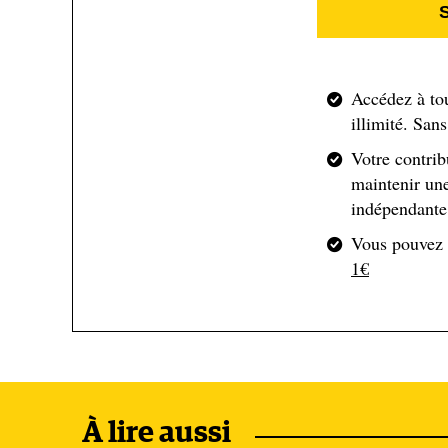
Lakeland. Avec d’autres spécialistes, elle a assist
comprendre le procédé et d’en évaluer le potentiel 
avec un coagulant pour que les algues s’agglutinent e
mais peut aisément être déplacé sur une remorque). 
Accédez à to
illimité. San
avec elles les algues à la surface de la cuve. De la
les algues et reversé l’eau désormais transparente da
Votre contrib
La machine a ainsi traité entre 500 et 650 litres d
maintenir une
d’algues en une seule journée.
indépendante 
Vous pouvez
1€
″C’est une quantité astronomique, déclare Laurie Sm
impacts ne sont jamais visibles immédiatement. Ici,
dingue. J’espère vraiment qu’une fois la technologi
crise des algues. ″
À lire aussi