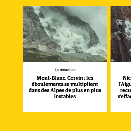
(Aecom)
La rédaction
Mont-Blanc, Cervin : les
Nic
éboulements se multiplient
l’Aig
dans des Alpes de plus en plus
recu
instables
s’eff
(Aecom)