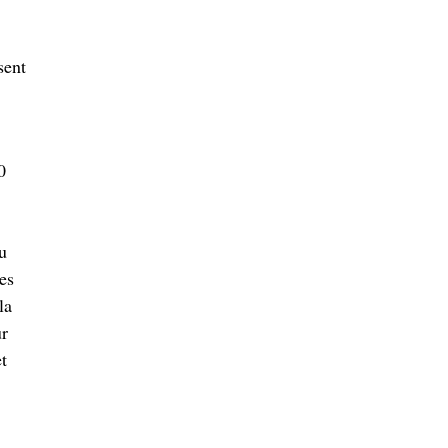
sent
0
u
es
la
ur
t