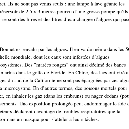
net. Ils ne sont pas venus seuls : une lampe à lave géante les
réservoir de 2,5 x 3 mètres pourvu d’une grosse pompe qu’ils
se sont des litres et des litres d’eau chargée d’algues qui pas
e Bonnet est envahi par les algues. Il en va de même dans les 5
elle mondiale, dont les eaux sont infestées d’algues
cosystèmes. Des ″marées rouges″ ont ainsi décimé des bancs
marins dans le golfe de Floride. En Chine, des lacs ont viré a
ges du sud de la Californie ne sont pas épargnées par ces algu
a microcystine. En d’autres termes, des poisons mortels pour 
r, en inhaler les gaz (dans les embruns) ou nager dedans (po
issements. Une exposition prolongée peut endommager le foie e
teurs déclarent davantage de troubles respiratoires que la
ésormais un masque pour s’atteler à leurs tâches.