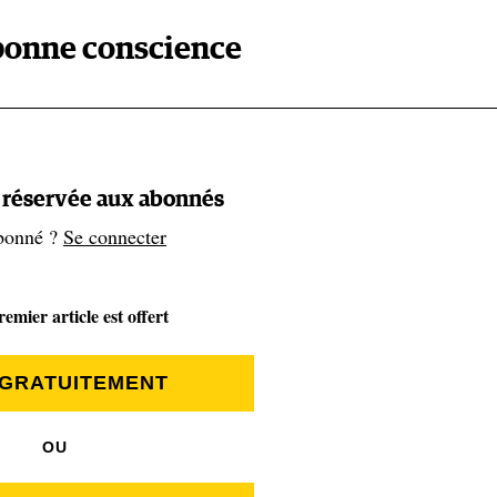
 bonne conscience
nieurs de la multinationale
Aecom
se sont intéressés à l’eau d
t à trouver une solution (et du business) à ce fléau mondial.
n mousse de plastique, du genre de celle qu’utilisent chaque
iards de paires de chaussures.
t réservée aux abonnés
bonné ?
Se connecter
g, vos baskets et vos bottes, c’est de l’éthylène-acétate de
de composants pétrochimiques nocifs. Or une poignée de mar
emier article est offert
iquer des chaussures avec de l’EVA à base d’algue, baptisé
errain, l’algue pourrait servir à nettoyer une industrie elle-
 GRATUITEMENT
os foulées et redonner bonne mine aux eaux de la planète.
OU
 en charge de la gestion des lacs et eaux de pluie pour la vill