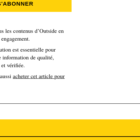
S'ABONNER
é aux essais d’Aecom sur le lac Bonnet avec l’ambition de mieu
pour la municipalité. Elle a vu l’eau être pompée et mélangée
ntre elles. (Le réservoir doit être posté près de la source d’e
Des bulles d’air ont ensuite été introduites dans l’eau, empor
us les contenus d’Outside en
s engagement.
 mousse de lait sur un cappuccino… Les ingénieurs ont recueill
ns le lac.
ution est essentielle pour
’eau par minute et permis de la débarrasser de quelque 150 kg
 information de qualité,
et vérifiée.
 aussi
acheter cet article pour
ith. Dans la plupart des projets autour de l’assainissement, l
 nous avons vu une eau polluée ressortir nettoyée. C’est assez
e affinée, Bloom deviendra une solution plus que crédible à la