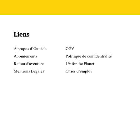
Liens
.
 le
A propos d’Outside
CGV
Abonnements
Politique de confidentialité
Retour d'aventure
1% for the Planet
Mentions Légales
Offres d’emploi
de
té
e