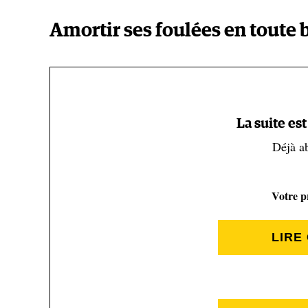
Amortir ses foulées en toute
Combattre cette invasion n’est pas simple. Les ingé
lac Bonnet dans le cadre d’une mission de R&D visan
Les algues filtrées dans la cuve sont transformées e
année les équipementiers pour la fabrication de mill
La suite es
Déjà a
A ce jour, ce moelleux dans vos chaussures de runnin
vinyle (EVA pour les intimes), une mousse à base 
Votre pr
(Bogs, Altra…) se sont associées à Aecom pour fabr
Bloom. Si ce nouveau matériau parvient à gagner du t
LIRE
même particulièrement polluante. De quoi amortir v
″C’est assez fascinant à voir″, raconte Laurie Smith,