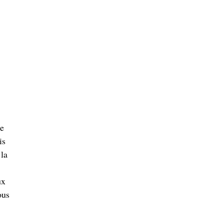
te
is
 la
ux
ous