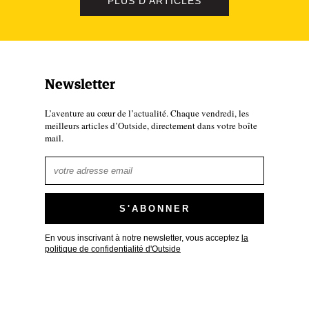
emière édition !), 1990, 1993, 2001, 2007 (à la suite de quoi,
PLUS D'ARTICLES
2020 et enfin 2024. L’organisation est donc bien rôdée et a ass
 leur inscription automatiquement reconduite à l’année suivant
Newsletter
reuves ?
L’aventure au cœur de l’actualité. Chaque vendredi, les
meilleurs articles d’Outside, directement dans votre boîte
mail.
En vous inscrivant à notre newsletter, vous acceptez
la
politique de confidentialité d'Outside