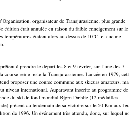
s’Organisation, organisateur de Transjurasienne, plus grande
e édition était annulée en raison du faible enneigement sur le
s températures étaient alors au-dessus de 10°C, et aucune
ir.
rêtent à prendre le départ les 8 et 9 février, sur l’une des 7
la course reine reste la Transjurassienne. Lancée en 1979, cet
entend proposer une course commune aux skieurs amateurs, ma
haut niveau international. Auparavant inscrite au programme de
égende du ski de fond mondial Bjørn Dæhlie (12 médailles
e) présent au lendemain de sa victoire sur le 50 Km aux Je
dition de 1996. Un événement très attendu, donc, sur lequel n