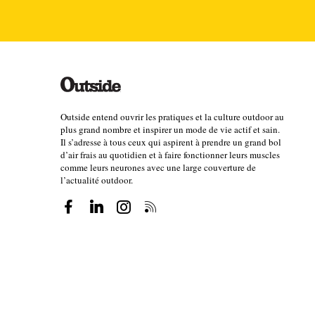
neige, la Transju’ a déjà été annulée en 1979 (sa pr
l’organisation avait créé la Transju’Trail), 2016 et 
l’année dernière que tous les participants verraient
suivant les modalités du règlement des épreuves
Quel est le programme des ép
Outside entend ouvrir les pratiques et la culture outdoor au
plus grand nombre et inspirer un mode de vie actif et sain.
Il s’adresse à tous ceux qui aspirent à prendre un grand bol
Samedi 8 février
d’air frais au quotidien et à faire fonctionner leurs muscles
comme leurs neurones avec une large couverture de
Classic 50 km
l’actualité outdoor.
Classic 25 km
Rando Classic 25 km
Dimanche 9 février
La Transjurassienne 70 km
Skating 50 km