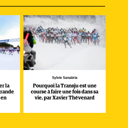
e
y
tre
Sylvie Sanabria
r la
Pourquoi la Transju est une
grande
course à faire une fois dans sa
 en
vie, par Xavier Thévenard
. Ce