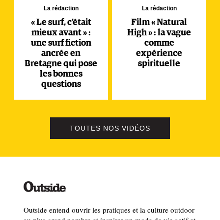
La rédaction
La rédaction
« Le surf, c’était
Film « Natural
mieux avant » :
High » : la vague
une surf fiction
comme
ancrée en
expérience
Bretagne qui pose
spirituelle
les bonnes
questions
TOUTES NOS VIDÉOS
Outside entend ouvrir les pratiques et la culture outdoor
au plus grand nombre et inspirer un mode de vie actif et