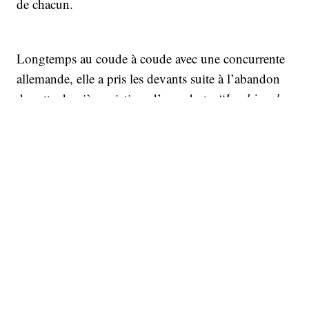
de chacun.
Longtemps au coude à coude avec une concurrente
allemande, elle a pris les devants suite à l’abandon
de cette dernière, victime d’une chute. “
Le chien de
traîneau, c’est plus risqué qu’on peut le croire
”,
nous explique-t-elle en souriant. Sauf surprise ou
accident, elle devrait l'emporter ce soir, au
classement général (hommes et femmes compris)
après une troisième place féminine l’année dernière
dans la catégorie “open”.
Juste après avoir faire la visite quotidienne de ses
chiens auprès des vétérinaires de la course, Cindy
Duport explique ce qu’est le quotidien d’un musher.