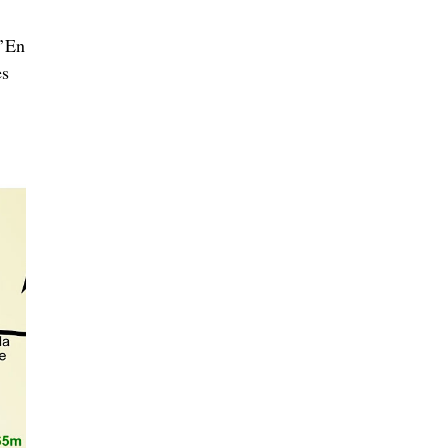
d’En
es