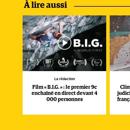
France, et pas seulement dans les Calanques. Aussi
À lire aussi
cette interdiction annoncée comme provisoire, mais
grimpeurs.
Tous ceux, qui, depuis le 2 juin, se réjouissaient de
peuvent donc plus pratiquer, pour l’instant, que sur
savoir, ceux gérés par la Ville de Marseille (Sormio
la ville de Cassis, le Conservatoire du littoral (Ca
propriétaire privé. Une catastrophe après des mois de
La rédaction
Film « B.I.G. » : le premier 9c
Cli
enchaîné en direct devant 4
judic
000 personnes
franç