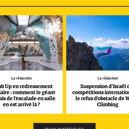
 voit-on mal comment une issue rapide pourrait être trouvée à
 qui soulève bien évidemment inquiétude et indignation chez 
 retrouver l’un des plus beaux sites d’escalade de France, ne
 les secteurs qui n’ont jamais fait l’objet de conventionnement
u, une partie de Morgiou, la Paroi des Toits à Sugiton), celle 
p Canaille), sans compter un site du côté des Goudes, géré par 
 confinement et à la veille de l’été.
La rédaction
La rédaction
mb Up en redressement
Suspension d’Israël 
iaire : comment le géant
compétitions internation
ais de l’escalade en salle
le refus d’obstacle de 
en est arrivé là ?
Climbing