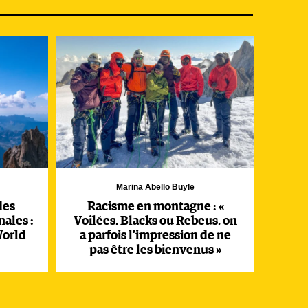
les
. A
de
un
Marina Abello Buyle
des
Racisme en montagne : «
ales :
Voilées, Blacks ou Rebeus, on
World
a parfois l’impression de ne
pas être les bienvenus »