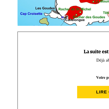
La suite es
Déjà a
Votre pr
LIRE
Les secteurs en rouge sont interdits (Camp to Camp)