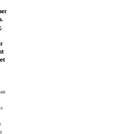
ser
s,
g
.
ur
nt
 et
 au
is
e
t