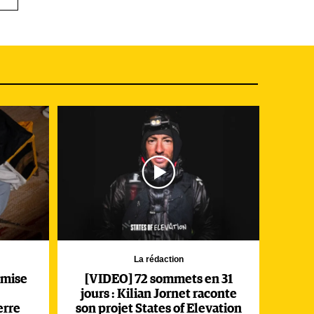
i
ions
ns
s ce
 des
 si
de
La rédaction
 mise
[VIDEO] 72 sommets en 31
jours : Kilian Jornet raconte
erre
son projet States of Elevation