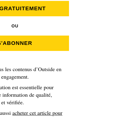
heo Jacquemoud, François Cazzanelli, Vivian Bruchez, Benja
 GRATUITEMENT
ué sa vie de traileur, d'alpiniste et de skieur. De joyeux
OU
S'ABONNER
us les contenus d’Outside en
s engagement.
ution est essentielle pour
 information de qualité,
et vérifiée.
aisons qui m’ont poussé parfois à
 aussi
acheter cet article pour