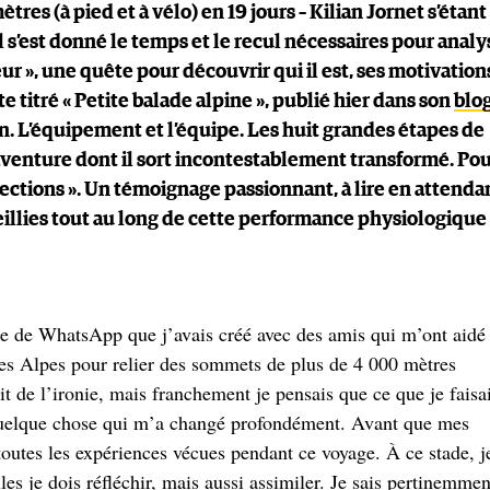
res (à pied et à vélo) en 19 jours – Kilian Jornet s’étant
l s’est donné le temps et le recul nécessaires pour analy
eur », une quête pour découvrir qui il est, ses motivation
te titré « Petite balade alpine », publié hier dans son
blo
ion. L’équipement et l’équipe. Les huit grandes étapes de
ne aventure dont il sort incontestablement transformé. Po
nnections ». Un témoignage passionnant, à lire en attenda
illies tout au long de cette performance physiologique
pe de WhatsApp que j’avais créé avec des amis qui m’ont aidé
les Alpes pour relier des sommets de plus de 4 000 mètres
vait de l’ironie, mais franchement je pensais que ce que je faisa
t quelque chose qui m’a changé profondément. Avant que mes
toutes les expériences vécues pendant ce voyage. À ce stade, j
es je dois réfléchir, mais aussi assimiler. Je sais pertinemmen