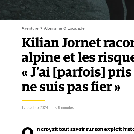
Aventure
Alpinisme & Escalade
Kilian Jornet raco
alpine et les risqu
« J’ai [parfois] pri
ne suis pas fier »
17 octobre 2024
9 minutes
n croyait tout savoir sur son exploit his