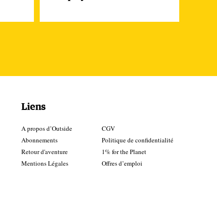
e,
rès
s
n
ocs
Liens
A propos d’Outside
CGV
Abonnements
Politique de confidentialité
Retour d'aventure
1% for the Planet
Mentions Légales
Offres d’emploi
nt
el,