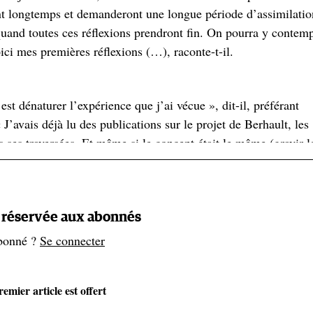
ont longtemps et demanderont une longue période d’assimilatio
quand toutes ces réflexions prendront fin. On pourra y contem
ci mes premières réflexions (…), raconte-t-il.
est dénaturer l’expérience que j’ai vécue », dit-il, préférant
 J’avais déjà lu des publications sur le projet de Berhault, les
s ses traversées. Et même si le concept était le même (gravir l
de faire une montée en plusieurs ascensions, je voulais plutô
 donc d’abord trouver un chemin logique à l’intérieur de chaqu
ire reliant tous les sommets du massif sans avoir à descendre à
ommets et de passer au massif suivant. C’est l’esthétique qui
t réservée aux abonnés
ossibilités d’y parvenir en raison de la météo, des conditions, 
bonné ?
Se connecter
 voulais essayer quand même », dit-il.
emier article est offert
 Via le noyau dur de ses proches, sa
mère
en tête. Mais aussi v