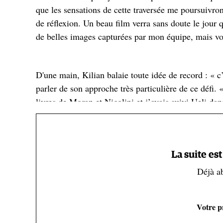
que les sensations de cette traversée me poursuivr
de réflexion. Un beau film verra sans doute le jour 
de belles images capturées par mon équipe, mais voi
D'une main, Kilian balaie toute idée de record : « c’
parler de son approche très particulière de ce défi. «
livres de Moran et Nicolini et j’avais suivi Ueli dan
82 sommets de 4 000 m à la force humaine), au lieu 
faire une longue montée « sans escales ». Il fallait
massif, c’est-à-dire trouver une crête ou un itinéra
l’extérieur des montagnes avant de relier tous les s
La suite es
m’intéressait le plus, et même si je savais que les p
Déjà a
capacités physiques et techniques étaient faibles, je
Votre pr
Ce voyage, c’était aussi des « liaisons humaines ».