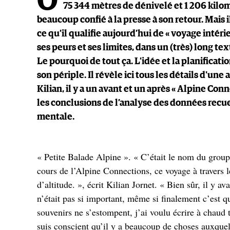
O
75 344 mètres de dénivelé et 1 206 kilomèt
beaucoup confié à la presse à son retour. Mais i
ce qu’il qualifie aujourd’hui de « voyage intéri
ses peurs et ses limites, dans un (très) long tex
Le pourquoi de tout ça. L’idée et la planificat
son périple. Il révèle ici tous les détails d'u
Kilian, il y a un avant et un après « Alpine Co
les conclusions de l’analyse des données recue
mentale.
« Petite Balade Alpine ». « C’était le nom du grou
cours de l’Alpine Connections, ce voyage à travers 
d’altitude. », écrit Kilian Jornet. « Bien sûr, il y a
n’était pas si important, même si finalement c’es
souvenirs ne s’estompent, j’ai voulu écrire à chaud 
suis conscient qu’il y a beaucoup de choses auxquell