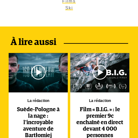
Films
Ski
À lire aussi
La rédaction
La rédaction
Suède-Pologne à
Film « B.I.G. » : le
la nage :
premier 9c
l’incroyable
enchaîné en direct
aventure de
devant 4 000
Bartłomiej
personnes