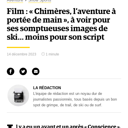
Aventure
Snow Sports
Film : « Chimères, l’aventure à
portée de main », à voir pour
ses somptueuses images de
ski… moins pour son script
14 décembre 2023
1 minute
LA RÉDACTION
L'équipe de rédaction est un noyau dur de
journalistes passionnés, tous basés depuis un bon
spot de grimpe, de trail, de ski ou de surf.
l y a eu un avant et un après « Conscience ».