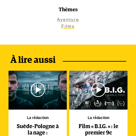
Thèmes
Aventure
Films
À lire aussi
La rédaction
La rédaction
Suède-Pologne à
Film « B.I.G. » : le
la nage :
premier 9c