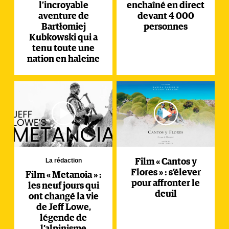
l’incroyable
enchaîné en direct
aventure de
devant 4 000
Bartłomiej
personnes
Kubkowski qui a
tenu toute une
nation en haleine
La rédaction
Film « Cantos y
Flores » : s’élever
Film « Metanoia » :
pour affronter le
les neuf jours qui
deuil
ont changé la vie
de Jeff Lowe,
légende de
l’alpinisme