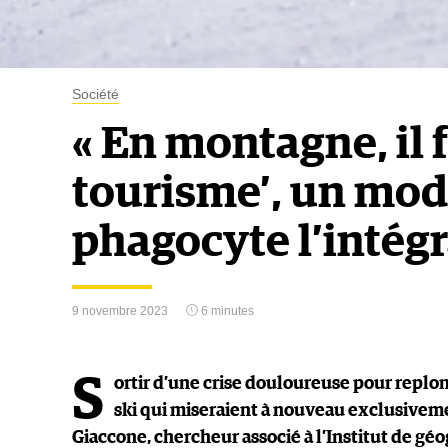
Société
« En montagne, il f
tourisme’, un mo
phagocyte l’intégra
9 novembre 2023
6 minutes
S
ortir d’une crise douloureuse pour replon
ski qui miseraient à nouveau exclusivement
Giaccone, chercheur associé à l’Institut de géo