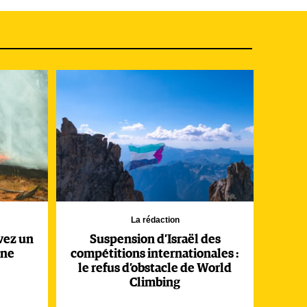
ées
out
Puy-
ver
La rédaction
er
vez un
Suspension d’Israël des
.
ine
compétitions internationales :
le refus d’obstacle de World
Climbing
s de