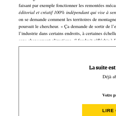
faisant par exemple fonctionner les remontées méca
éditorial et créatif 100% indépendant qui vise à sen
on se demande comment les territoires de montagne 
poursuit le chercheur. « Ça demande de sortir de l’espr
l’industrie dans certains endroits, à certaines échell
sans changement climatique, il faudrait réfléchir à 
direction assez inquiétante. Avec des grandes exploit
petites exploitations. Et en montagne, je pense que l
La suite es
Mais ce qui inquiète Loïc Giaccone quand on parle d
Déjà a
à se dire qu’il faut augmenter la fréquentation vu ce
Mais là, on revient à des problèmes environnementa
fréquentation a fortement augmenté en montagne, on
Votre pr
surfréquentation, lire
ici
notre article sur le sujet, 
le plan de la transition est intéressant. Ils avaient 
LIRE