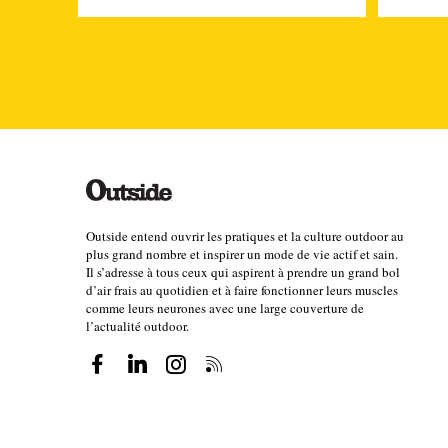
destruction. […] On travaille sur des solutions. Ma
croissance ».
Le tourisme une « parenthèse extrêmement
« Si on veut résoudre le problème de la crise climati
de l’énergie, c’est un regard totalement différent 
terrain, Pierre Leroy. « Et à titre personnel, je pens
communauté est pertinente. […] Travailler sur les 
Outside entend ouvrir les pratiques et la culture outdoor au
plus grand nombre et inspirer un mode de vie actif et sain.
tourisme, certes. Mais par un prisme qui correspond 
Il s’adresse à tous ceux qui aspirent à prendre un grand bol
problèmes de crises. À titre d’exemple, certains terr
d’air frais au quotidien et à faire fonctionner leurs muscles
comme leurs neurones avec une large couverture de
autonomie alimentaire entre 2 et 5 jours. Ça veut di
l’actualité outdoor.
camion. Comment est-ce possible ? Un pays dévelop
que même boire n’est pas garanti. Encore aujourd’h
France. Et donc l’eau potable transite par des cam
énergétique territoriale ? Elle n’est nullement garan