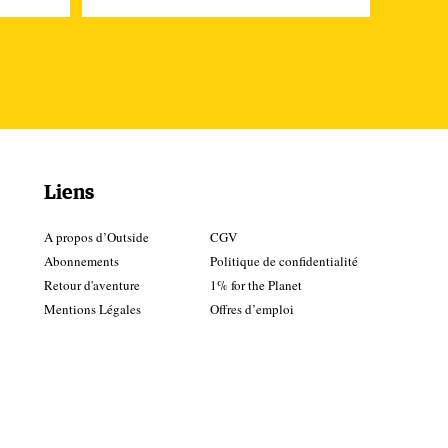
e
Liens
e de
A propos d’Outside
CGV
s
Abonnements
Politique de confidentialité
Retour d'aventure
1% for the Planet
Mentions Légales
Offres d’emploi
yez