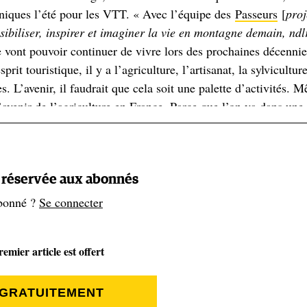
niques l’été pour les VTT. « Avec l’équipe des
Passeurs
[
proj
sibiliser, inspirer et imaginer la vie en montagne demain, ndl
vont pouvoir continuer de vivre lors des prochaines décennie
it touristique, il y a l’agriculture, l’artisanat, la sylviculture
es. L’avenir, il faudrait que cela soit une palette d’activités. 
l’avenir de l’agriculture en France. Parce que l’on va dans une
ations, des agriculteurs qui se suicident, des disparitions de
’on a quelque chose à faire avec le terroir et le patrimoine ».
t réservée aux abonnés
e diversification et de quatre saisons, c’est que « on a tenda
bonné ?
Se connecter
s pratiques touristiques qui sont rapportent moins que le ski.
ux de base. On l’a vu pendant et après le Covid. Lorsque la
 peut vite avoir des problèmes aussi [
emier article est offert
on parle alors de
ndlr
]. C’est pour ça que je trouve que l’exemple de Métabief, 
anticipé ». La station jurassienne a notamment fait le choix de 
 GRATUITEMENT