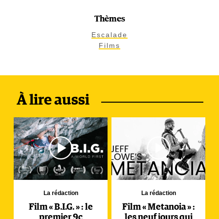
Thèmes
Escalade
Films
À lire aussi
La rédaction
La rédaction
Film « B.I.G. » : le
Film « Metanoia » :
premier 9c
les neuf jours qui