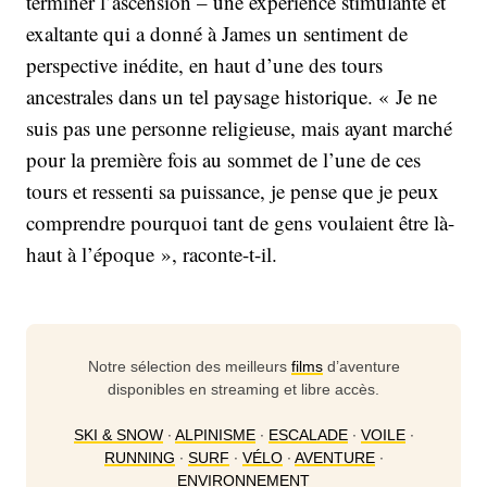
terminer l’ascension – une expérience stimulante et
exaltante qui a donné à James un sentiment de
perspective inédite, en haut d’une des tours
ancestrales dans un tel paysage historique. « Je ne
suis pas une personne religieuse, mais ayant marché
pour la première fois au sommet de l’une de ces
tours et ressenti sa puissance, je pense que je peux
comprendre pourquoi tant de gens voulaient être là-
haut à l’époque », raconte-t-il.
Notre sélection des meilleurs
films
d’aventure
disponibles en streaming et libre accès.
SKI & SNOW
∙
ALPINISME
∙
ESCALADE
∙
VOILE
∙
RUNNING
∙
SURF
∙
VÉLO
∙
AVENTURE
∙
ENVIRONNEMENT