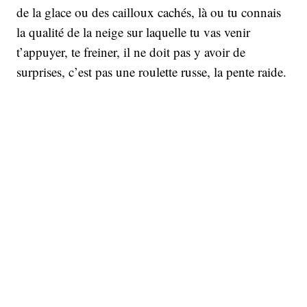
de la glace ou des cailloux cachés, là ou tu connais
la qualité de la neige sur laquelle tu vas venir
t’appuyer, te freiner, il ne doit pas y avoir de
surprises, c’est pas une roulette russe, la pente raide.
Tu dois maîtriser 100% des éléments, sinon faut
faire demi tour.
Ensuite c’est ton équilibre que tu vas chercher, tu
baisses ton centre de gravité, tu fléchis les genoux,
tu checkes que tes skis glissent correctement, t’as le
regard pointé vers ta cible, la zone où tu veux venir
insérer tes skis dans la neige. En parallèle, tu
cherches un point d’appui avec ton bâton, c’est ce
qui va définir ta rotation.