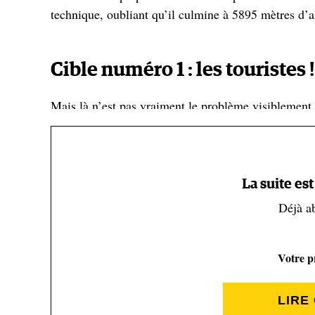
technique, oubliant qu’il culmine à 5895 mètres d’al
Cible numéro 1 : les touristes !
Mais là n’est pas vraiment le problème visiblement
les touristes vont être connectés depuis le kilimandja
grimpeurs ou de randonneurs. Dans son viseur, et c
tourisme, secteur ayant généré 1,4 milliards de doll
intérieur brut du pays).
La suite es
Déjà a
C’est d’ailleurs, dans cette perspective que l’idée 
validée en décembre 2021, malgré le tollé qu’une tel
Votre pr
l’environnement soucieux de préserver cette montagn
zone qui l’entoure classée comme Parc national. Le
LIRE
téléphérique pourrait attirer
200 000 touristes par a