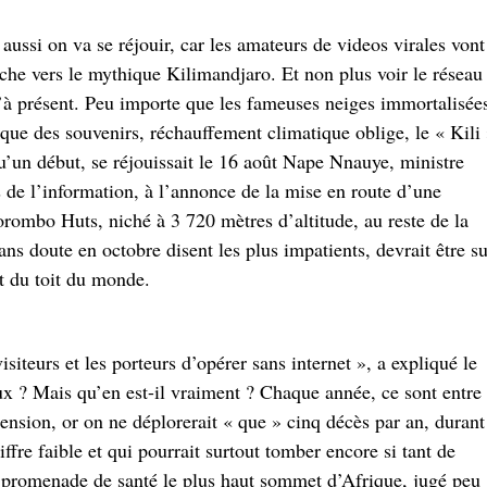
ussi on va se réjouir, car les amateurs de videos virales vont
rche vers le mythique Kilimandjaro. Et non plus voir le réseau
’à présent. Peu importe que les fameuses neiges immortalisée
ue des souvenirs, réchauffement climatique oblige, le « Kili
 qu’un début, se réjouissait le 16 août Nape Nnauye, ministre
de l’information, à l’annonce de la mise en route d’une
orombo Huts, niché à 3 720 mètres d’altitude, au reste de la
ans doute en octobre disent les plus impatients, devrait être su
t du toit du monde.
siteurs et les porteurs d’opérer sans internet », a expliqué le
ux ? Mais qu’en est-il vraiment ? Chaque année, ce sont entre
ension, or on ne déplorerait « que » cinq décès par an, durant
ffre faible et qui pourrait surtout tomber encore si tant de
 promenade de santé le plus haut sommet d’Afrique, jugé peu