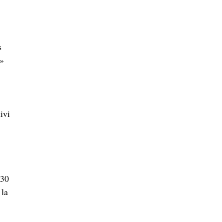
s
 »
ivi
 30
 la