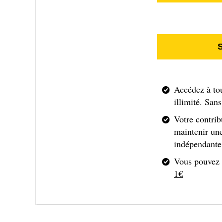
abandonnent aujourd’hui en cours de route : soit un 
A 1000 dollars le droit d’accès au Kilimandjaro, o
plus d’un. A commencer par les Chinois, actionnaire d
$6.3 million de dollars, a été mis en œuvre la soc
s’inscrit dans un plan plus vaste encore, le Natio
Accédez à to
illimité. San
propriétaires de Tik Tok via l'entreprise ByteDance 
en Tanzanie a d’ailleurs
tweeté
mardi son soutien au
Votre contrib
maintenir une
indépendante 
Ajoutez enfin que cette foule de nouveaux « tourist
Vous pouvez
validant leur « exploit » et on obtient un excellen
1€
l’heure où partout sur la planète la surfréquentatio
Sur l'Everest aussi, on s'activ