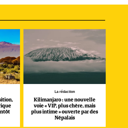
la
Des
au
gne.
on
cas
é
La rédaction
ition,
Kilimanjaro : une nouvelle
rique
voie « VIP, plus chère, mais
entôt
plus intime » ouverte par des
Népalais