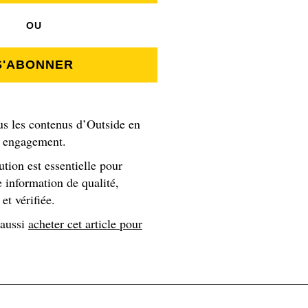
tiers des randonneurs tentant l’ascension.
OU
S'ABONNER
n comprend que le projet de connexion haut débit en ait conva
ans l'affaire. Car si le chantier, qui a coûté la bagatelle de
iété publique Tanzania Telecommunications Corporation, il
nal ICT Broadband Backbone, dans lequel les Chinois (égaleme
us les contenus d’Outside en
s engagement.
! ), sont très présents. Sans surprise l’ambassadeur de la Chi
 projet tanzanien
ution est essentielle pour
 information de qualité,
et vérifiée.
es/alpinistes » pourront maintenant bombarder le web de vidé
 aussi
acheter cet article pour
t plan marketing sur fond de naufrage environnemental. Désolan
n menace !
e