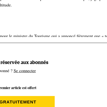
titude.
 pour le ministre du Tourisme qui a annoncé fièrement que « t
ro ». Ils parle bien de « touristes » et non pas d’alpinistes, d
elui du gouvernement tanzanien, se trouve de toute évidence l
ars de chiffre d’affaires en 2021 (près de 6 percent du product
t réservée aux abonnés
bonné ?
Se connecter
d’un
téléphérique
arrivant quasiment au sommet a fini par être
le initiative avait soulevé auprès d’organismes de protection 
emier article est offert
e inscrite sur la liste du patrimoine mondial de l’Unesco et l
 gouvernement tanzanien avait en effet mis en avant que que 
 GRATUITEMENT
n
! Sûr que le téléphérique va donner des ailes à tous ceux qui