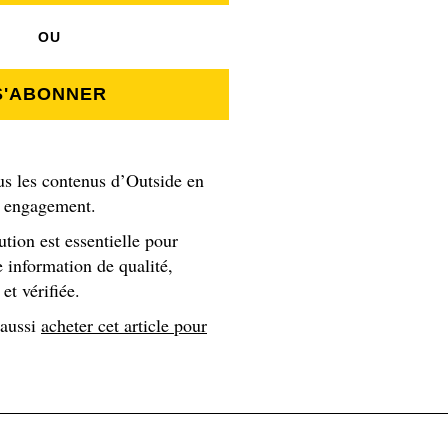
r la super Lune dans cette région où les « 4000 » pullulent. Il
OU
S'ABONNER
de vitesse des 82 « 4000 » des Alpe
us les contenus d’Outside en
 son objectif, puisque n’a jamais annoncé clairement son obje
s engagement.
emble de moins en moins farfelue. Le Catalan est déjà en avan
ini et Diego Giovannini, datant de 2008. Tous deux détiennent
ution est essentielle pour
 (60 jours) en ne les reliant qu’à la force de leurs jambes, à p
 information de qualité,
et vérifiée.
 aussi
acheter cet article pour