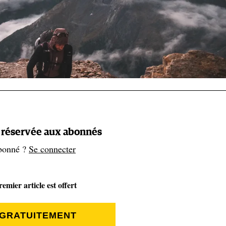
t réservée aux abonnés
bonné ?
Se connecter
emier article est offert
’ont pu qu’être surpris hier, jeudi 22 août, en lisant la conclu
 GRATUITEMENT
ouveaux sommets à sa liste en 17 heures et 45 minutes. Il a