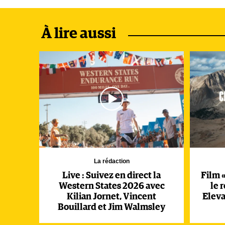
À lire aussi
(Nick Danielson)
La suite s’annonce tout de même nettement moins 
regorge de « 4000 » bien plus exigeants que ceux r
La rédaction
Live : Suivez en direct la
Film «
Western States 2026 avec
le 
Kilian Jornet, Vincent
Eleva
Bouillard et Jim Walmsley