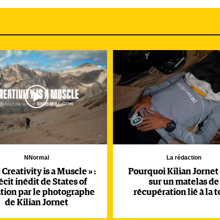
roulante pour Kilian. Notamment autour du mont Blanc, zone 
éalisés jusqu’à présent.
NNormal
La rédaction
 Creativity is a Muscle » :
Pourquoi Kilian Jornet
récit inédit de States of
sur un matelas de
tion par le photographe
récupération lié à la t
de Kilian Jornet