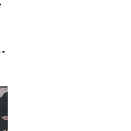
e
que