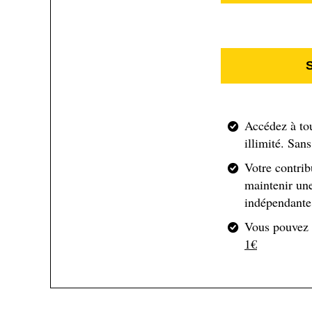
notamment profité de la superbe visibilité offerte pa
a reliés via de longues courses d’arêtes techniques.
En avance sur l'actuel record 
Accédez à to
Et même si Kilian est resté pudiquement discret sur
illimité. San
de venir à bout de 82 « 4000 » des Alpes, l’idée s
sur le record des Italiens, les guides Franco Nicol
Votre contrib
actuellement le record de vitesse sur les 82 « 4000 »
maintenir une
ou à vélo.
indépendante 
Vous pouvez
1€