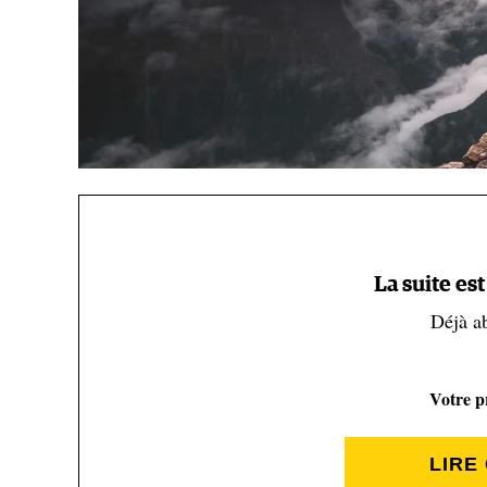
La suite es
Déjà a
(Nick Danielson)
Votre pr
Celles et ceux qui suivent de (très) près son
Strava
n
LIRE
de sa septième étape. Le Catalan a tout ajouté 18 n