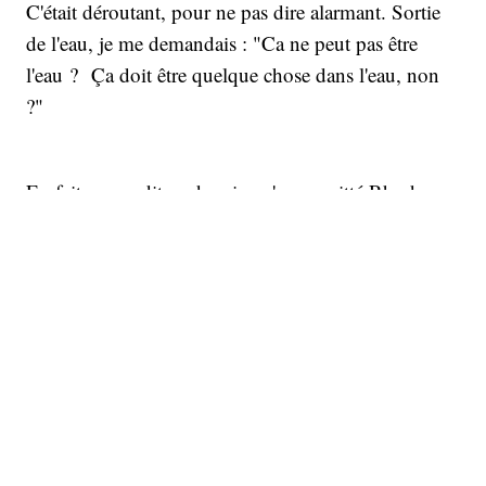
C'était déroutant, pour ne pas dire alarmant. Sortie
de l'eau, je me demandais : "Ca ne peut pas être
l'eau ? Ça doit être quelque chose dans l'eau, non
?"
En fait, on se dit ça depuis qu'on a quitté Rhode
Island, persuadés que c’est dû à quelque chose qui
serait dans l'océan. « C’est peut-être le sel ? », dit
Mike. Ou la crème solaire ? Et, pour se rassurer, on
se dit que oui, c’est sans doute la crème solaire bas
de gamme qu’on a achetée dans une épicerie sur la
route. Rien ne vaut un produit de qualité, dit
toujours ma mère. Alors j’achète un autre marque,
une bonne cette fois. Sans plus de résultats, alors
que nous continuons à rouler vers le nord.