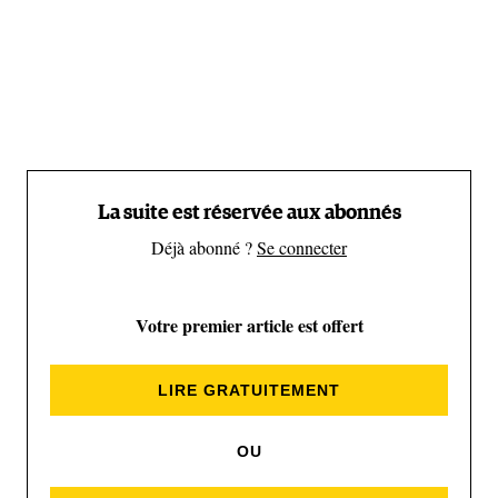
causées par le tremblement de terre du 25 avril 2015
au Népal qui a fait près de 9 000 morts et environ
2,5 millions de sans-abri. Et il aborde une question
essentielle : que se passe-t-il quand des millions de
gens se retrouvent brusquement en situation de
survie ? La générosité et l’altruisme l’emportent-t-il
sur le repli sur soi et l’égoïsme ?
La suite est réservée aux abonnés
Déjà abonné ?
Se connecter
Votre premier article est offert
LIRE GRATUITEMENT
(Netflix)
OU