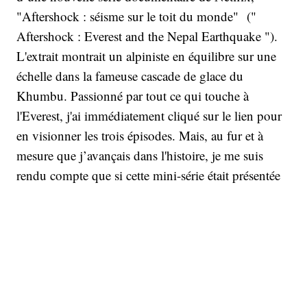
"Aftershock : séisme sur le toit du monde" ("
Aftershock : Everest and the Nepal Earthquake ").
L'extrait montrait un alpiniste en équilibre sur une
échelle dans la fameuse cascade de glace du
Khumbu. Passionné par tout ce qui touche à
l'Everest, j'ai immédiatement cliqué sur le lien pour
en visionner les trois épisodes. Mais, au fur et à
mesure que j’avançais dans l'histoire, je me suis
rendu compte que si cette mini-série était présentée
comme un documentaire sur l'Everest, en fait, elle
ne parlait pas que du plus haut sommet du monde.
Et c’est heureux.
« Aftershock » revient en effet sur les dévastations