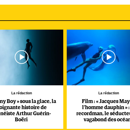
 cette année-là, il atteint 100 mètres : il n'a que 21 ans et
dre cette profondeur. Depuis, les records continuent de s’enchaî
ld voit profond, mais aussi loin. Le Vertical Blue n’est que l
 sera présent aux championnats du monde d’apnée CMAS du 20
itre.
La rédaction
La rédaction
ny Boy » sous la glace, la
Film : « Jacques May
oignante histoire de
l’homme dauphin » :
pnéiste Arthur Guérin-
recordman, le séducteu
Boëri
vagabond des océa