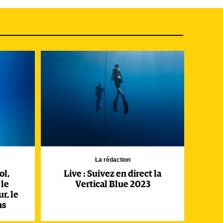
ner,
a
 au
La rédaction
ol,
Live : Suivez en direct la
 le
Vertical Blue 2023
r, le
ns