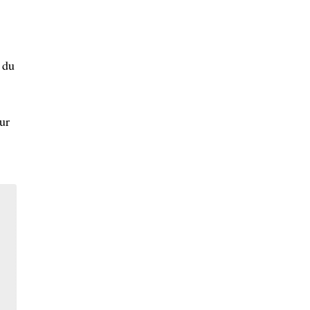
 du
ur