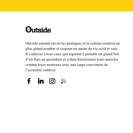
piquer par un essaim d
grimpe, la peau est ca
cuir. Comparez les moll
Outside entend ouvrir les pratiques et la culture outdoor au
vôtres, et vous obtiendr
plus grand nombre et inspirer un mode de vie actif et sain.
Il s’adresse à tous ceux qui aspirent à prendre un grand bol
d’air frais au quotidien et à faire fonctionner leurs muscles
Honnold et cel
comme leurs neurones avec une large couverture de
l’actualité outdoor.
“La vie d’Alex Honnol