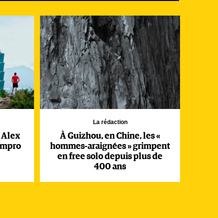
et
La rédaction
: Alex
À Guizhou, en Chine, les «
impro
hommes-araignées » grimpent
en free solo depuis plus de
400 ans