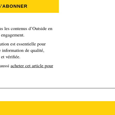
S'ABONNER
us les contenus d’Outside en
ommenciez l’escalade ? (Elle lui prend doucement la main)
s engagement.
 avant. Je pense que mes tissus et tout ça sont juste devenus
rer dans des fissures et de les tordre dans tous les sens.
ution est essentielle pour
 information de qualité,
de son invité)
et vérifiée.
 aussi
acheter cet article pour