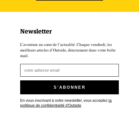
’abeilles. Après des années de
lleuse et tannée comme un vieux
Newsletter
ets d’un sprinteur olympique aux
L’aventure au cœur de l’actualité. Chaque vendredi, les
ez l’écart entre les mains d’Alex
meilleurs articles d’Outside, directement dans votre boîte
mail.
le d’un simple mortel.”
MENS’JOURNAL
En vous inscrivant à notre newsletter, vous acceptez
la
politique de confidentialité d'Outside
d repose entre ses mains - ces