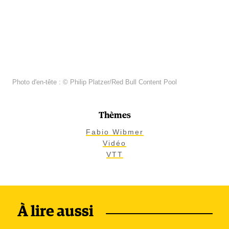
Photo d'en-tête : © Philip Platzer/Red Bull Content Pool
Thèmes
Fabio Wibmer
Vidéo
VTT
À lire aussi