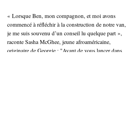
« Lorsque Ben, mon compagnon, et moi avons
commencé à réfléchir à la construction de notre van,
je me suis souvenu d’un conseil lu quelque part »,
raconte Sasha McGhee, jeune afroaméricaine,
originaire de Georgie : "Avant de vous lancer dans
la vanlife, identifiez bien ce qui essentiel pour vous,
ce qui est absolument non négociable et faites en
sorte, quoi qu’il arrive, que cela figure dans votre
construction finale. Ben a choisi « la hauteur sous
plafond ». Il voulait pouvoir circuler partout dans le
van sans avoir à baisser la tête. C’était donc 1,80 m.
Une exigence plutôt simple à priori, mais un vrai
casse-tête dans les faits. En ce qui me concerne, j’ai
beaucoup réfléchi à mes priorités », poursuit Sasha,