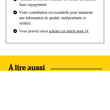
Sans engagement.
Votre contribution est essentielle pour maintenir
une information de qualité, indépendante et
vérifiée.
Vous pouvez aussi
acheter cet article pour 1€
Une publication partagée par Ben, Sasha & Gracie Bell (@threevancats)
Car Ben avait beaucoup d'objections à l'idée d'une
À lire aussi
douche - nous aurions besoin de beaucoup d'eau ;
elle prendrait une tonne d'espace ; nous devrions
utiliser du propane, moyen le plus efficace de
chauffer l'eau ; sans parler de la consommation
d'eau. Confrontée à la nécessité de répondre à toutes
ces objections, je me suis penchée sur des tonnes