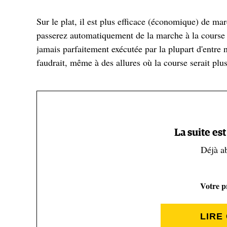
Sur le plat, il est plus efficace (économique) de mar
passerez automatiquement de la marche à la course 
jamais parfaitement exécutée par la plupart d'entre
faudrait, même à des allures où la course serait plus
Les montées obligent à ralentir et modifient le point
coureurs, il est plus efficace de marcher que de cour
équivaut à une pente de 27 %). Les coureurs élite, 
La suite es
mais tout le monde finit par atteindre ce point où la
Déjà a
Notons que « rapide » ne veut pas dire « efficace » 
Votre pr
vous ferez très certainement l’expérience (démoral
marchent.
LIRE