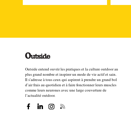
Ce dernier point suggère que courir efficacement su
à maîtriser. D'autres moyens d'améliorer votre efficac
équipement au minimum, voire à vous muscler, bien q
note Frédéric Sabater Pastor.
Il reste encore beaucoup d’inconnu autour de l'effica
de la distance du marathon, les coureurs deviennent
ultras, entre 100 km et 160 km, il ne semble pas y 
Outside entend ouvrir les pratiques et la culture outdoor au
plus grand nombre et inspirer un mode de vie actif et sain.
Tor des Géants (330 km), les coureurs semblent en fa
Il s’adresse à tous ceux qui aspirent à prendre un grand bol
comment et pourquoi cela se produit, ce qui suggère
d’air frais au quotidien et à faire fonctionner leurs muscles
comme leurs neurones avec une large couverture de
l'efficacité.
l’actualité outdoor.
3. Prenez soin de vos jambes
Si le discours sur l’efficacité en trail reste jusqu