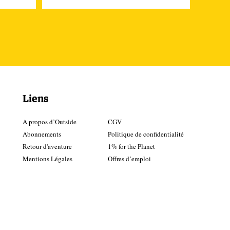
dre
ire,
tour
Liens
les
e
A propos d’Outside
CGV
er
Abonnements
Politique de confidentialité
Retour d'aventure
1% for the Planet
Mentions Légales
Offres d’emploi
,