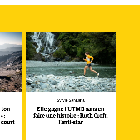
n
s
up
ts,
ue
Sylvie Sanabria
e
s ton
Elle gagne l’UTMB sans en
es
» :
faire une histoire : Ruth Croft,
 court
l’anti-star