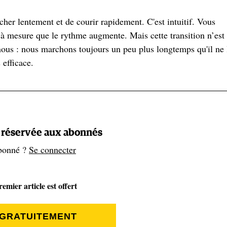
cher lentement et de courir rapidement. C'est intuitif. Vous
à mesure que le rythme augmente. Mais cette transition n’est
 nous : nous marchons toujours un peu plus longtemps qu'il ne 
 efficace.
 de transition idéale entre la course et la marche. Pour la plup
ir lorsque la pente se raidit à plus de 15 degrés environ (ce qu
peuvent courir efficacement sur des pentes un peu plus raides,
t réservée aux abonnés
 marche devient l'option la plus efficace.
bonné ?
Se connecter
: si vous choisissez de grimper au pas de course une petite cô
emier article est offert
isante) de monter au même rythme que vos concurrents, qui eu
 GRATUITEMENT