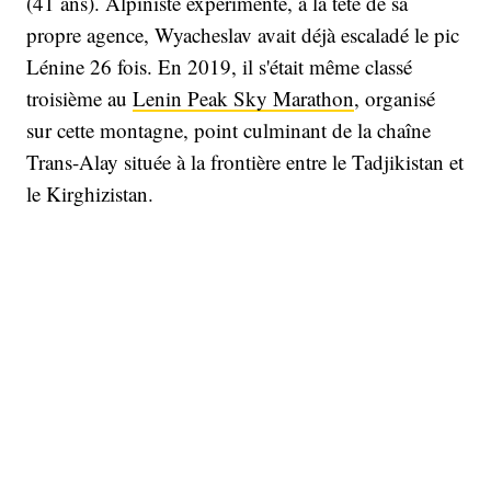
(41 ans). Alpiniste expérimenté, à la tête de sa
propre agence, Wyacheslav avait déjà escaladé le pic
Lénine 26 fois. En 2019, il s'était même classé
troisième au
Lenin Peak Sky Marathon
, organisé
sur cette montagne, point culminant de la chaîne
Trans-Alay située à la frontière entre le Tadjikistan et
le Kirghizistan.
Une
enquête
est en cours et on saura peut-être plus
sur les conditions exactes de leur mort, mais cet
accident a beau être tristement banal, il est toujours
utile de revenir sur quelques règles de base qui
pourraient bien vous sauver la vie.