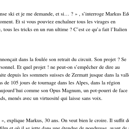
nse ski et je me demande, et si… ? » , s’interroge Markus Ed
moment. Et si vous pouviez enchaîner tous les virages en
, tous les tricks en un run ultime ? C’est ce qu’a fait l’Italien
nonçait dans la foulée son retrait du circuit. Son projet ? Se
ersonnel. Et quel projet ! ne peut-on s’empêcher de dire au
ite depuis les sommets suisses de Zermatt jusque dans la vall
ins de 105 jours de tournage dans les Alpes, dans la région
e aujourd’hui comme son Opus Magnum, un pot-pourri de face
nds, menés avec un virtuosité qui laisse sans voix.
», explique Markus, 30 ans. On veut bien le croire. Il suffit d
film et où il se jette dans une étendue de poudreuse, avant de 