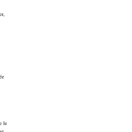
er,
ée
e le
se