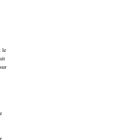
 le
ait
sur
de
.
r