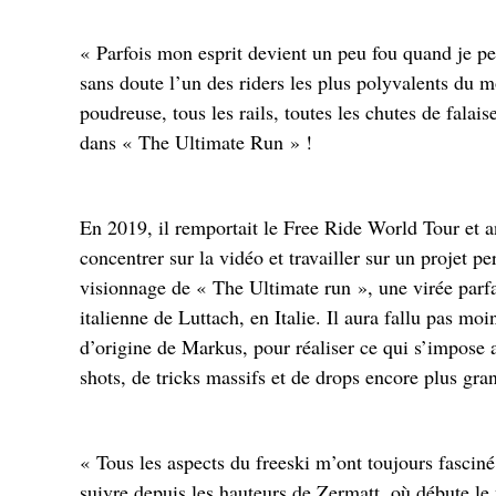
« Parfois mon esprit devient un peu fou quand je pe
sans doute l’un des riders les plus polyvalents du 
poudreuse, tous les rails, toutes les chutes de falaise
dans « The Ultimate Run » !
En 2019, il remportait le Free Ride World Tour et an
concentrer sur la vidéo et travailler sur un projet p
visionnage de « The Ultimate run », une virée parfa
italienne de Luttach, en Italie. Il aura fallu pas mo
d’origine de Markus, pour réaliser ce qui s’impos
shots, de tricks massifs et de drops encore plus gra
« Tous les aspects du freeski m’ont toujours fasciné 
suivre depuis les hauteurs de Zermatt, où débute le 