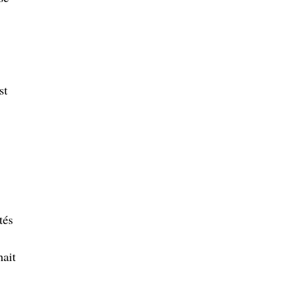
st
tés
nait