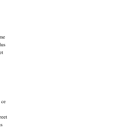
 me
lus
et
 ce
reet
us