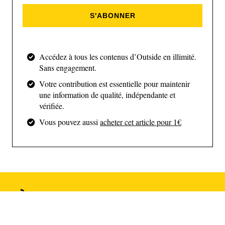
peuvent être allongés de 250 % avant de rompre, ce
S'ABONNER
qui donne au coussin une sensation d’amorti, de
rebond et de dynamisme. Des sensations assez
proches à ce que l’on peut ressentir avec une bonne
Accédez à tous les contenus d’Outside en illimité.
semelle intermédiaire en running.
Sans engagement.
Votre contribution est essentielle pour maintenir
une information de qualité, indépendante et
vérifiée.
Vous pouvez aussi
acheter cet article pour 1€
(Osprey)
À lire aussi
L'impression 3D permet à Carbon de réaliser des