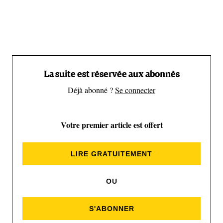
parcourir certaines portions en radeau, à cheval, en
skateboard, en ski de randonnée...
La suite est réservée aux abonnés
Déjà abonné ?
Se connecter
Votre premier article est offert
LIRE GRATUITEMENT
OU
S'ABONNER