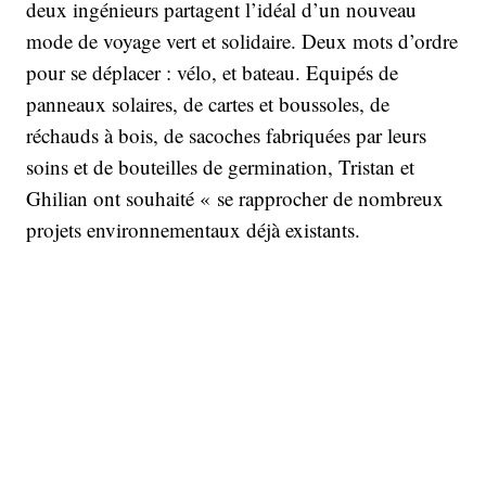
deux ingénieurs partagent l’idéal d’un nouveau
mode de voyage vert et solidaire. Deux mots d’ordre
pour se déplacer : vélo, et bateau. Equipés de
panneaux solaires, de cartes et boussoles, de
réchauds à bois, de sacoches fabriquées par leurs
soins et de bouteilles de germination, Tristan et
Ghilian ont souhaité « se rapprocher de nombreux
projets environnementaux déjà existants.
Notamment «
Le Kraken
», «
Le Nomade des
mers
», «
Gwalaz
», «
Towt
», ou encore l'initiative
de
Romain Pillard
, promoteur de l’économie
circulaire et de la protection des océans. Outre le
recours au vélo et à la voile, ils expliquaient à leur
départ, en novembre 2019, « avoir comme comme
défi personnel d’utiliser le maximum de moyens de
lowcomotions différents", et envisageaient de