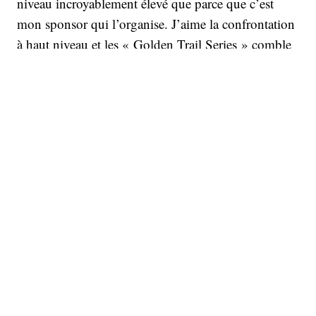
niveau incroyablement élevé que parce que c’est
mon sponsor qui l’organise. J’aime la confrontation
à haut niveau et les « Golden Trail Series » comble
à merveille ma recherche de concurrence élevée.
Mais aucune obligation n’existe dans mon contrat.
Je préfère finir 4ème ou 5ème d’une course relevée
que premier d’une course sans niveau.
A quoi ressemble tes entraînements ?
Disons que j’aime varier, donc je mixe course à pied
et vélo sur lequel je fais 100 à 120 kilomètres avec
du dénivelé.