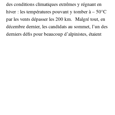
des conditions climatiques extrêmes y régnant en
hiver : les températures pouvant y tomber à – 50°C
par les vents dépasser les 200 km. Malgré tout, en
décembre dernier, les candidats au sommet, l’un des
derniers défis pour beaucoup d’alpinistes, étaient
nombreux. Plus de 60 s’y pressaient au camp de
base. Mais près de deux mois plus tard, il semble
que seuls 10 d’entre eux y seront finalement
parvenus. Un exploit dans une saison qui pourrait
s’avérer comme l’une des plus meurtrières sur le K2,
comme le redoutaient les observateurs devant
l’affluence d’alpinistes plus ou moins expérimentés
venus tenter leur chance cette année.
Pourtant, c’est parmi les plus aguerris que se