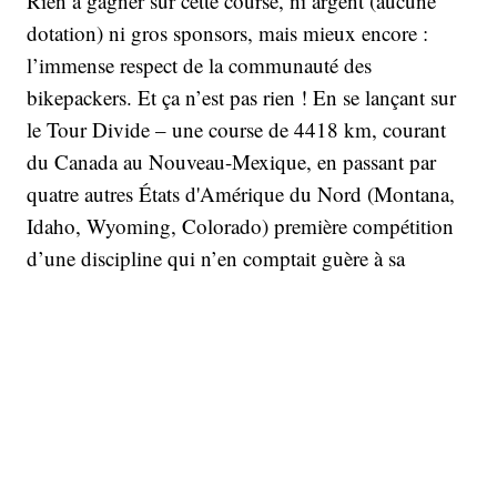
Rien à gagner sur cette course, ni argent (aucune
dotation) ni gros sponsors, mais mieux encore :
l’immense respect de la communauté des
bikepackers. Et ça n’est pas rien ! En se lançant sur
le Tour Divide – une course de 4418 km, courant
du Canada au Nouveau-Mexique, en passant par
quatre autres États d'Amérique du Nord (Montana,
Idaho, Wyoming, Colorado) première compétition
d’une discipline qui n’en comptait guère à sa
création aux États-Unis il y a une dizaine d’années,
le Français Sofiane Sehili sait bien ce qu’il est allé
chercher : la gagne, sur une épreuve qui le fait rêver
depuis qu’il a découvert l’ultra racing et les frissons
de la plus haute marche du podium.
L’aboutissement d’un parcours plus guidé par les
hasards que par une stratégie de carrière. Qu’on en