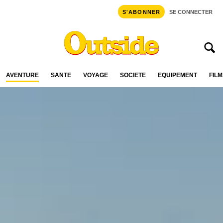
S'ABONNER
SE CONNECTER
AVENTURE
SANTÉ
VOYAGE
SOCIÉTÉ
ÉQUIPEMENT
FILM