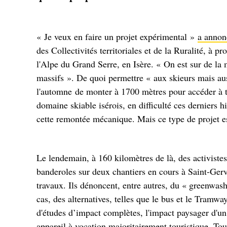
« Je veux en faire un projet expérimental »
a annon
des Collectivités territoriales et de la Ruralité, à p
l'Alpe du Grand Serre, en Isère. « On est sur de l
massifs ». De quoi permettre « aux skieurs mais aus
l'automne de monter à 1700 mètres pour accéder à to
domaine skiable isérois, en difficulté ces derniers 
cette remontée mécanique. Mais ce type de projet e
Le lendemain, à 160 kilomètres de là, des activiste
banderoles sur deux chantiers en cours à Saint-Gerv
travaux. Ils dénoncent, entre autres, du « greenwash
cas, des alternatives, telles que le bus et le Tramw
d'études d’impact complètes, l'impact paysager d'un 
appareil à vocation majoritairement touristique. To