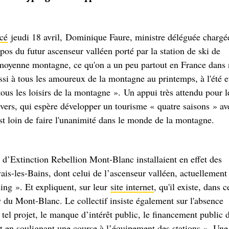
cé
jeudi 18 avril, Dominique Faure, ministre déléguée chargé
ropos du futur ascenseur valléen porté par la station de ski de
a moyenne montagne, ce qu'on a un peu partout en France dans
si à tous les amoureux de la montagne au printemps, à l'été e
us les loisirs de la montagne ». Un appui très attendu pour l
hivers, qui espère développer un tourisme « quatre saisons » av
st loin de faire l'unanimité dans le monde de la montagne.
s d’Extinction Rebellion Mont-Blanc installaient en effet des
ais-les-Bains, dont celui de l’ascenseur valléen, actuellement
ing ». Et expliquent, sur leur
site internet
, qu'il existe, dans c
ay du Mont-Blanc. Le collectif insiste également sur l'absence
tel projet, le manque d’intérêt public, le financement public 
ut en soulignant une course à l’équipement des stations ». Une