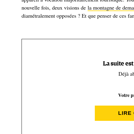
nouvelle fois, deux visions de
la montagne de dema
diamétralement opposées ? Et que penser de ces fa
1. Un ascenseur valléen, c’es
Un moyen de transport, destiné aussi bien aux perso
localité en montagne (station de sports d'hiver, vill
La suite es
téléporté, un téléphérique ou un funiculaire. Notons
Déjà a
an avant les Jeux olympiques d'Albertville de 1992,
activité), avait déjà été créée entre Brides-les-Bains
station depuis le bas de la vallée.
Votre pr
LIRE
« Le plus abouti dans cet ordre d'idées est le funic
1600 »
observe
Lionel Laslaz, maître de conférence