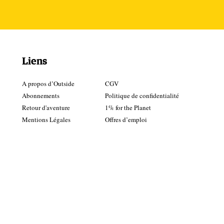
ite
Liens
de
A propos d’Outside
CGV
t
Abonnements
Politique de confidentialité
Retour d'aventure
1% for the Planet
er
Mentions Légales
Offres d’emploi
les