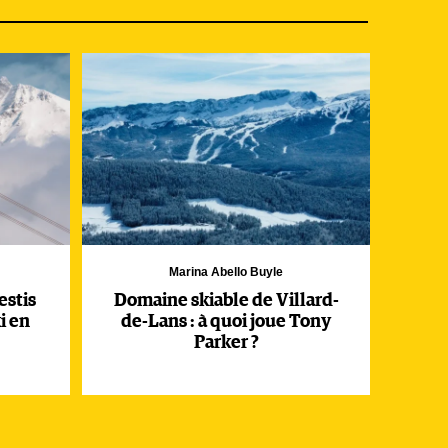
des
se
pte
, la
e
ment
Marina Abello Buyle
estis
Domaine skiable de Villard-
i en
de-Lans : à quoi joue Tony
Parker ?
s
t