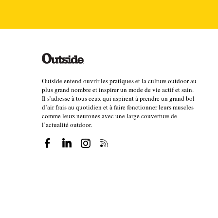
également susceptibles de générer la création de n
restaurants et services. Tandis qu'au cœur des domai
être proposée pour se rendre d'un endroit à l'autre.
Les ascenseurs valléens ne sont toutefois pas une s
leur raison d’être, n’est pas des plus faciles à attein
Outside entend ouvrir les pratiques et la culture outdoor au
départ et les infrastructures d'accès à cette gare
», 
plus grand nombre et inspirer un mode de vie actif et sain.
Il s’adresse à tous ceux qui aspirent à prendre un grand bol
directeur du département de géographie et aménagem
d’air frais au quotidien et à faire fonctionner leurs muscles
d'autoroute [
voire même dès la sortie de la gare SN
comme leurs neurones avec une large couverture de
l’actualité outdoor.
en station, cela peut être efficace. Cela demande égal
parkings suffisants. Le funiculaire des Arcs est assez
compare à ce qui se pratique en Suisse [
où 16 des 2
par câble ou par train, certaines ont même complèt
4. Le défi du modèle économ