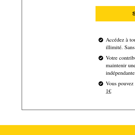
aménagement à l'Université Savoie Mont Blanc. « Il p
l'enneigement et les chassé-croisé le weekend ».
Le transport par câble (ou par funiculaire) n'est pa
charge des routes d'accès et de tendre vers une mon
Accédez à to
illimité. San
Votre contrib
2. Des gains en émission carbo
maintenir une
indépendante 
Des projets d’ascenseurs valléens fleurissent actu
Vous pouvez
un projet permettant de relier Saint-Gervais avec L
1€
et, dans la vallée de l’Arve, entre le village de Mag
coûteuse pour la collectivité (
plus de 100 millions 
bilan des territoires de montagne à la géographie com
besoins liés à la transition environnementale, comme