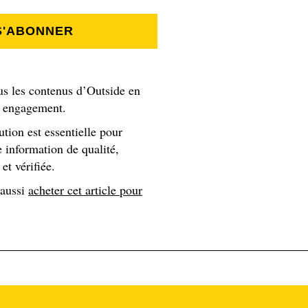
ermet un vrai délestage d'une route difficile, surtout avec
S'ABONNER
s nouveau. Mais ce qui l'est, c'est l’idée d'éliminer au maximu
tagne « zéro voiture ».
us les contenus d’Outside en
s engagement.
ution est essentielle pour
ne difficiles à chiffrer
 information de qualité,
et vérifiée.
ellement en France, notamment dans la vallée de Chamonix, av
 aussi
acheter cet article pour
e Fayet, mais également celui imaginé entre Bozel et Courchev
land et Flaine, une initiative actuellement mise sur pause, car 
d’euros de budget
). Présentés comme un moyen de décarboner
plexe et difficile d’accès, ils
pourraient correspondre aux
 alternative à l'automobile.