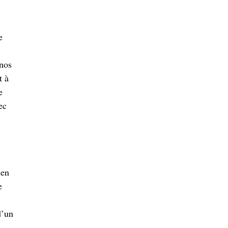
e
 nos
t à
e
ec
 en
e
d’un