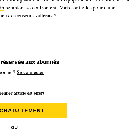
in
semblent se confrontent. Mais sont-elles pour autant
meux ascenseurs valléens ?
t quoi exactement ?
nnes qu’aux marchandises, qui relie, par câble, une vallée à 
ages d'altitude). Cela peut aussi bien être une télécabine, un
t réservée aux abonnés
 toutefois que ce genre de projet n’a rien de révolutionnaire. 
bonné ?
Se connecter
 une liaison de ce type, la télécabine de l’Olympe (toujours e
 et Méribel. Son objectif ? Offrir une meilleure accessibilité à
emier article est offert
 GRATUITEMENT
ulaire entre la gare de Bourg-Saint-Maurice et la station des A
s en géographie et directeur du département de géographie et
OU