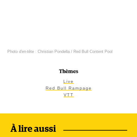
Photo d'en-tête : Christian Pondella / Red Bull Content Pool
Thèmes
Live
Red Bull Rampage
VTT
À lire aussi