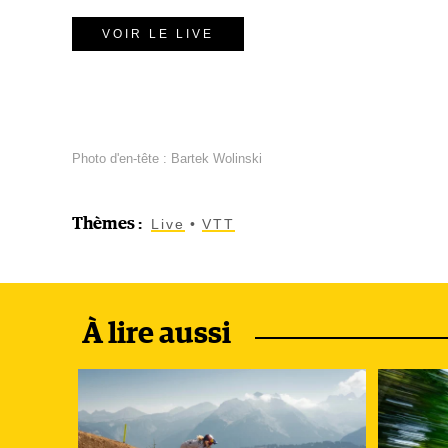
VOIR LE LIVE
Photo d'en-tête : Bartek Wolinski
Thèmes
:
Live
VTT
À lire aussi