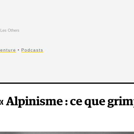
: Les Others
enture
Podcasts
 « Alpinisme : ce que gri