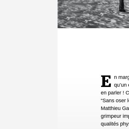
En marge de notre plateforme de podcasts, lancée cette semaine, il arrive
qu’un 
en parler ! 
“Sans oser 
Matthieu Gar
grimpeur im
qualités phy