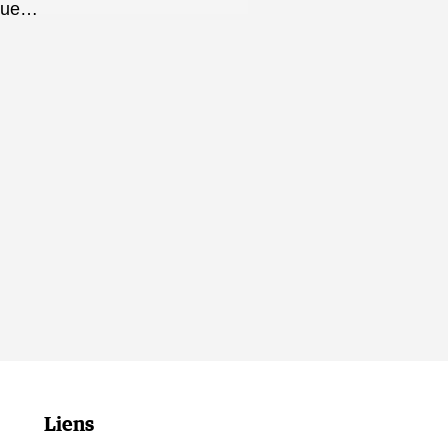
 que…
Liens