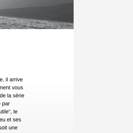
ument vous
de la série
 par
ile”, le
eu et ses
soit une