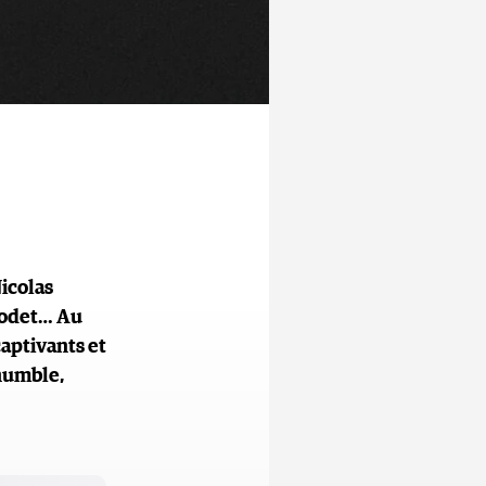
Nicolas
 Bodet… Au
aptivants et
 humble,