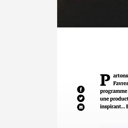
P
artons
Favres
programme :
une product
inspirant… 