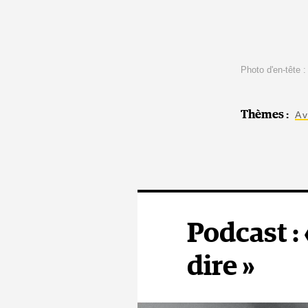
Photo d'en-tête 
Thèmes
:
Av
Podcast :
dire »