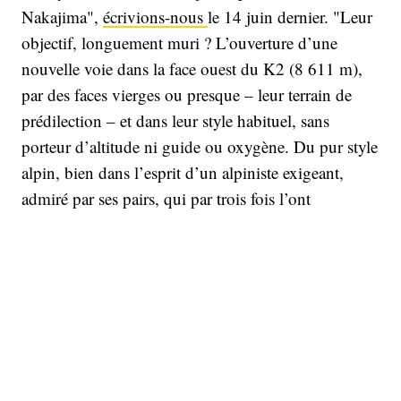
Nakajima",
écrivions-nous
le 14 juin dernier. "Leur
objectif, longuement muri ? L’ouverture d’une
nouvelle voie dans la face ouest du K2 (8 611 m),
par des faces vierges ou presque – leur terrain de
prédilection – et dans leur style habituel, sans
porteur d’altitude ni guide ou oxygène. Du pur style
alpin, bien dans l’esprit d’un alpiniste exigeant,
admiré par ses pairs, qui par trois fois l’ont
récompensé de la plus haute récompense de la
pratique, mais qui ne cherche guère la lumière. Un
personnage fascinant qui pourrait une fois de plus
faire la une si les dieux de la montagne sont à
nouveau avec lui cette année."
Hélas, il semble que le K2, dont les conditions