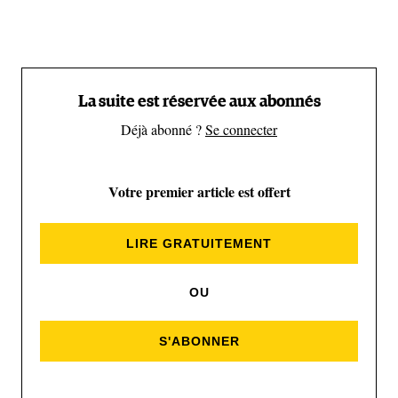
voyages à leur actif. Les dates posées - ce serait août
2019- leur plan se résumait à « no plan !». Ils n’ont
pas été déçus.
La suite est réservée aux abonnés
Déjà abonné ?
Se connecter
Votre premier article est offert
LIRE GRATUITEMENT
Bien au-delà de l'exploit sportif Fred Horny privilégie les rencontres (Richard Bord)
OU
S'ABONNER