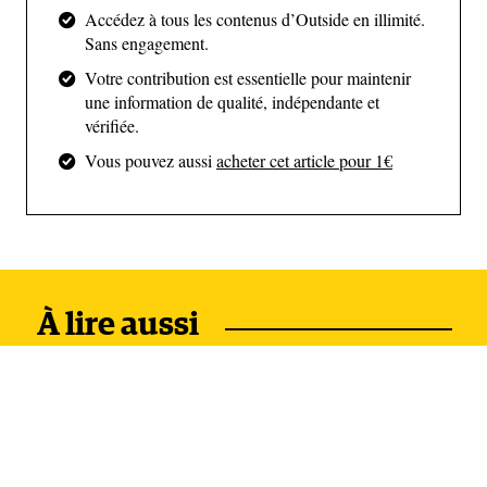
Accédez à tous les contenus d’Outside en illimité.
Sans engagement.
(Google)
Votre contribution est essentielle pour maintenir
une information de qualité, indépendante et
vérifiée.
Vous pouvez aussi
acheter cet article pour 1€
Il aura suffi d’une rencontre à l’arrivée dans la
capitale, Bichkek, avec Stéphane, un Savoyard
installé au Kirghizistan depuis plus de 25 ans où il
tient une guest house, pour que l’idée d’une belle
boucle de 5 à 7 jours, se dessine, raconte Fred
À lire aussi
Horny.
Le départ :
Sommets de 5000
m et chevaux sauvages