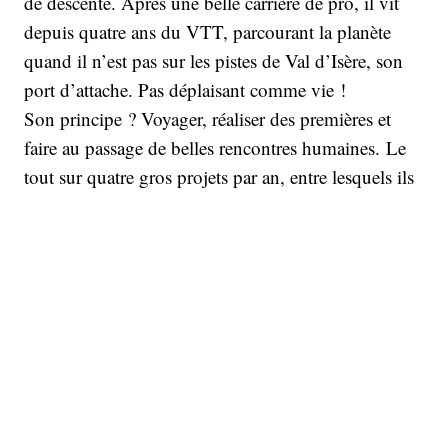
de descente. Après une belle carrière de pro, il vit
depuis quatre ans du VTT, parcourant la planète
quand il n’est pas sur les pistes de Val d’Isère, son
port d’attache. Pas déplaisant comme vie !
Son principe ? Voyager, réaliser des premières et
faire au passage de belles rencontres humaines. Le
tout sur quatre gros projets par an, entre lesquels ils
glissent quatre autres « petits » périples.
Le Kirghizistan, terra incognita pour lui jusqu’alors,
entrait dans la première catégorie : deux semaines en
autonomie avec Richard Bord, photographe pour
l’agence Elite qui, lorsqu’il ne shoote pas les défilés,
enfourche volontiers son VTT pour aller rouler avec
Fred sur tous les sentiers de la planète. Déjà trois