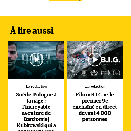
À lire aussi
La rédaction
La rédaction
Suède-Pologne à
Film « B.I.G. » : le
la nage :
premier 9c
l’incroyable
enchaîné en direct
aventure de
devant 4 000
Bartłomiej
personnes
Kubkowski qui a