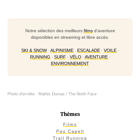
Notre sélection des meilleurs
films
d’aventure
disponibles en streaming et libre accès.
SKI & SNOW
∙
ALPINISME
∙
ESCALADE
∙
VOILE
∙
RUNNING
∙
SURF
∙
VÉLO
∙
AVENTURE
∙
ENVIRONNEMENT
Photo d'en-tête : Mathis Dumas / The North Face
Thèmes
Films
Pau Capell
Trail Running