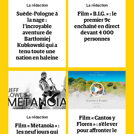
La rédaction
La rédaction
Suède-Pologne à
Film « B.I.G. » : le
la nage :
premier 9c
l’incroyable
enchaîné en direct
aventure de
devant 4 000
Bartłomiej
personnes
Kubkowski qui a
tenu toute une
nation en haleine
La rédaction
Film « Cantos y
Flores » : s’élever
Film « Metanoia » :
pour affronter le
les neuf jours qui