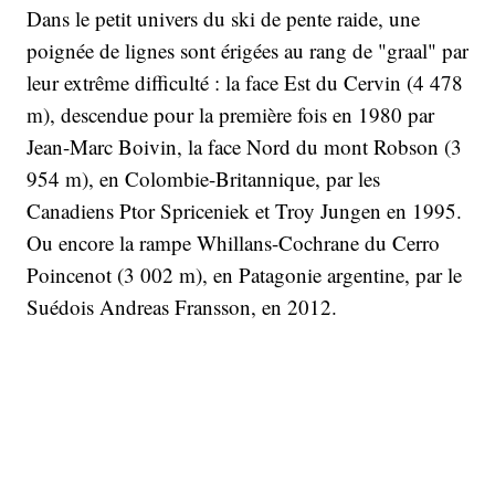
Dans le petit univers du ski de pente raide, une
poignée de lignes sont érigées au rang de "graal" par
leur extrême difficulté : la face Est du Cervin (4 478
m), descendue pour la première fois en 1980 par
Jean-Marc Boivin, la face Nord du mont Robson (3
954 m), en Colombie-Britannique, par les
Canadiens Ptor Spriceniek et Troy Jungen en 1995.
Ou encore la rampe Whillans-Cochrane du Cerro
Poincenot (3 002 m), en Patagonie argentine, par le
Suédois Andreas Fransson, en 2012.
Mais, il reste encore aujourd'hui une énigme non
résolue à 8 849 mètres au-dessus du niveau de la
mer, en pleine face Nord de l'Everest. Le couloir
Hornbein est la voie la plus directe pour descendre