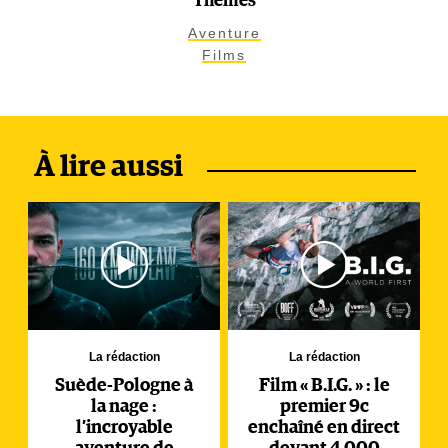
Thèmes
Aventure
Films
À lire aussi
La rédaction
La rédaction
Suède-Pologne à
Film « B.I.G. » : le
la nage :
premier 9c
l’incroyable
enchaîné en direct