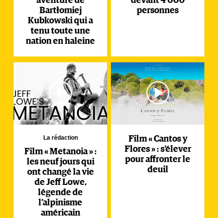
aventure de
devant 4 000
Bartłomiej
personnes
Kubkowski qui a
tenu toute une
nation en haleine
La rédaction
Film « Cantos y
Flores » : s’élever
Film « Metanoia » :
pour affronter le
les neuf jours qui
deuil
ont changé la vie
de Jeff Lowe,
légende de
l’alpinisme
américain