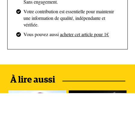
Sans engagement.
Votre contribution est essentielle pour maintenir
une information de qualité, indépendante et
vérifiée.
Vous pouvez aussi
acheter cet article pour 1€
(Serge Hardy)
Et la haute montagne dans tout cela ? Il la découvre
À lire aussi
d’abord dans un groupe de copains militants, alors
qu’il approche des 30 ans. Ils se retrouvent dans les
Alpes ; lui traverse chaque fois la France depuis
Brest où il enseigne au lycée (il n’est finalement pas
devenu cosmonaute). Il dit n’avoir jamais été inspiré
par la cordée prolétaire Berardini-Paragot. Il trace sa