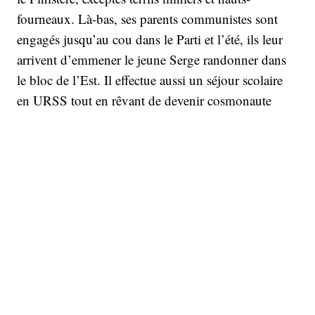
fourneaux. Là-bas, ses parents communistes sont
engagés jusqu’au cou dans le Parti et l’été, ils leur
arrivent d’emmener le jeune Serge randonner dans
le bloc de l’Est. Il effectue aussi un séjour scolaire
en URSS tout en rêvant de devenir cosmonaute
comme tous les petits Soviétiques. Puis à 20 ans, de
Valenciennes où il étudie, il se rend à Moscou pour
une des grand-messes de la religion léniniste. « Il y
avait des uniformes partout, se souvient Serge, et la
milice soviétique a embarqué des filles qu’on venait
de rencontrer ». De quoi déchanter de l’utopie
marxiste. Quoi que. « Du coup je suis devenu
trotskyste », explique celui qui part alors finir ses
études d’ingénieur en électronique à Brest, sans
oublier d’intégrer Lutte ouvrière.