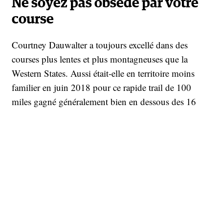
Ne soyez pas obsédé par votre
course
Courtney Dauwalter a toujours excellé dans des
courses plus lentes et plus montagneuses que la
Western States. Aussi était-elle en territoire moins
familier en juin 2018 pour ce rapide trail de 100
miles gagné généralement bien en dessous des 16
heures (contre 17 ou 18 heures pour le trail
américain Run Rabbit Run par exemple). Mais pour
autant l’Américaine n'avait pas réfléchi à un plan
d'entraînement spécifique pour la Western States.
"J'ai juste continué à faire ce qui avait toujours
fonctionné pour moi", explique-t-elle. Elle admet
d’ailleurs ne pas avoir de calendrier d'entraînement
bien établi. "Je lace mes chaussures et je vois où mes