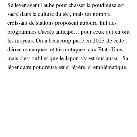
Se lever avant l'aube pour chasser la poudreuse est
sacré dans la culture du ski, mais un nombre
croissant de stations proposent aujourd’hui des
programmes d'accès anticipé… pour ceux qui en ont
les moyens. On a beaucoup parlé en 2023 de cette
dérive remarquée, et très critiquée, aux Etats-Unis,
mais c’est oublier que le Japon s’y est mis aussi. Sa
légendaire poudreuse est si légère, si emblématique,
qu'elle porte un nom : Japow. Née de l'air froid de la
Sibérie qui s'écoule sur l'eau relativement chaude de
l'océan en direction d'Hokkaido, la Japow conduit
chaque saison des milliers d'aficionados de la
poudreuse à traverser la moitié de la planète. Or
aujourd’hui sur certains sites, il ne s’agit plus
seulement d’arriver le premier, mais de payer un