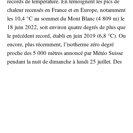
records de température. En témoignent les pics de
chaleur recensés en France et en Europe, notamment
les 10,4 °C au sommet du Mont Blanc (4 809 m) le
18 juin 2022, soit environ quatre degrés de plus que
le précédent record, établi en juin 2019 (6,8 °C). Ou
encore, plus récemment, l’isotherme zéro degré
proche des 5 000 mètres annoncé par Météo Suisse
pendant la nuit de dimanche à lundi 25 juillet. Des
valeurs « particulièrement rares au regard de la
climatologie pour les mois de juin, juillet et août »
note l’agence sur son
site
. Qu’en retenir ? Sur les
sommets helvétiques, neige et glace sous 5 000
mètres d’altitude fondent. Certains itinéraires dédiés
à la pratique de l’alpinisme sont désormais plus
dangereux, notamment, la
voie normale d’accès au
mont Blanc
, passant par le couloir du Goûter et le