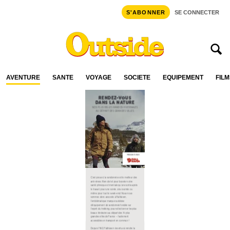
S'ABONNER
SE CONNECTER
AVENTURE
SANTÉ
VOYAGE
SOCIÉTÉ
ÉQUIPEMENT
FILM
Nos plus belles randonnées françaises au départ des grandes villes à faire en hiver